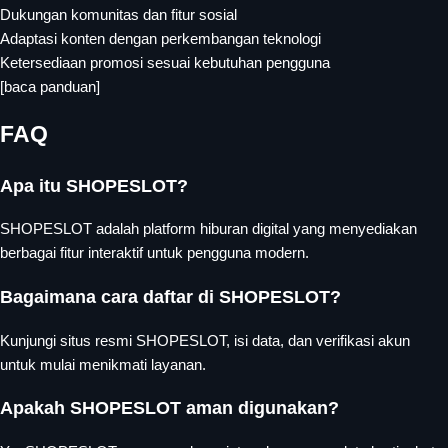
Dukungan komunitas dan fitur sosial
Adaptasi konten dengan perkembangan teknologi
Ketersediaan promosi sesuai kebutuhan pengguna
[baca panduan]
FAQ
Apa itu SHOPESLOT?
SHOPESLOT adalah platform hiburan digital yang menyediakan
berbagai fitur interaktif untuk pengguna modern.
Bagaimana cara daftar di SHOPESLOT?
Kunjungi situs resmi SHOPESLOT, isi data, dan verifikasi akun
untuk mulai menikmati layanan.
Apakah SHOPESLOT aman digunakan?