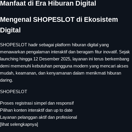
Manfaat di Era Hiburan Digital
Mengenal SHOPESLOT di Ekosistem
Digital
SHOPESLOT hadir sebagai platform hiburan digital yang
menawarkan pengalaman interaktif dan beragam fitur inovatif. Sejak
launching hingga 12 Desember 2025, layanan ini terus berkembang
demi memenuhi kebutuhan pengguna modern yang mencari akses
mudah, keamanan, dan kenyamanan dalam menikmati hiburan
daring.
SHOPESLOT
Proses registrasi simpel dan responsif
Pilihan konten interaktif dan up to date
Layanan pelanggan aktif dan profesional
[lihat selengkapnya]