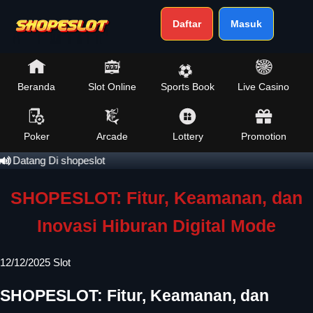
Daftar
Masuk
Beranda
Slot Online
Sports Book
Live Casino
Poker
Arcade
Lottery
Promotion
 Datang Di shopeslot
SHOPESLOT: Fitur, Keamanan, dan
Inovasi Hiburan Digital Mode
12/12/2025
Slot
SHOPESLOT: Fitur, Keamanan, dan