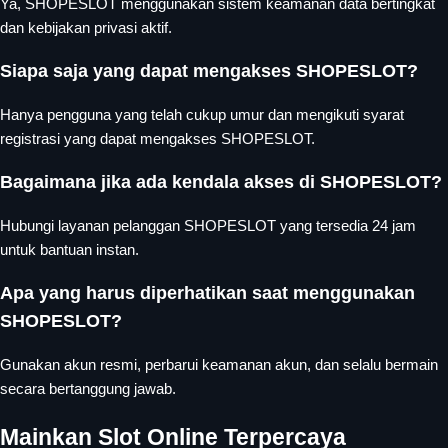
Ya, SHOPESLOT menggunakan sistem keamanan data bertingkat
dan kebijakan privasi aktif.
Siapa saja yang dapat mengakses SHOPESLOT?
Hanya pengguna yang telah cukup umur dan mengikuti syarat
registrasi yang dapat mengakses SHOPESLOT.
Bagaimana jika ada kendala akses di SHOPESLOT?
Hubungi layanan pelanggan SHOPESLOT yang tersedia 24 jam
untuk bantuan instan.
Apa yang harus diperhatikan saat menggunakan
SHOPESLOT?
Gunakan akun resmi, perbarui keamanan akun, dan selalu bermain
secara bertanggung jawab.
Mainkan Slot Online Terpercaya