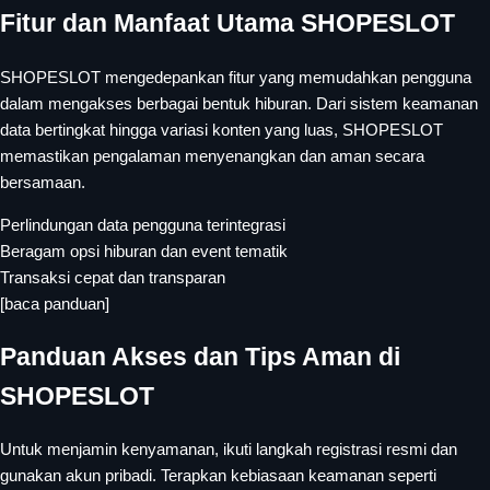
Fitur dan Manfaat Utama SHOPESLOT
SHOPESLOT mengedepankan fitur yang memudahkan pengguna
dalam mengakses berbagai bentuk hiburan. Dari sistem keamanan
data bertingkat hingga variasi konten yang luas, SHOPESLOT
memastikan pengalaman menyenangkan dan aman secara
bersamaan.
Perlindungan data pengguna terintegrasi
Beragam opsi hiburan dan event tematik
Transaksi cepat dan transparan
[baca panduan]
Panduan Akses dan Tips Aman di
SHOPESLOT
Untuk menjamin kenyamanan, ikuti langkah registrasi resmi dan
gunakan akun pribadi. Terapkan kebiasaan keamanan seperti