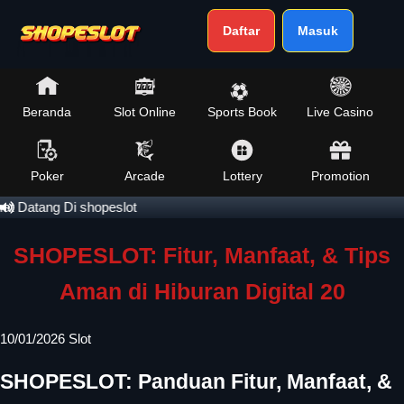
Daftar
Masuk
Beranda
Slot Online
Sports Book
Live Casino
Poker
Arcade
Lottery
Promotion
t Datang Di shopeslot
SHOPESLOT: Fitur, Manfaat, & Tips
Aman di Hiburan Digital 20
10/01/2026
Slot
SHOPESLOT: Panduan Fitur, Manfaat, &