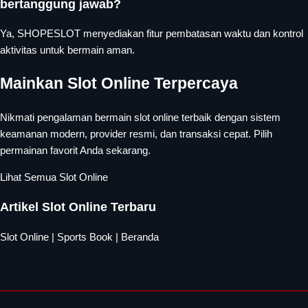
bertanggung jawab?
Ya, SHOPESLOT menyediakan fitur pembatasan waktu dan kontrol
aktivitas untuk bermain aman.
Mainkan Slot Online Terpercaya
Nikmati pengalaman bermain slot online terbaik dengan sistem
keamanan modern, provider resmi, dan transaksi cepat. Pilih
permainan favorit Anda sekarang.
Lihat Semua Slot Online
Artikel Slot Online Terbaru
Slot Online
|
Sports Book
|
Beranda