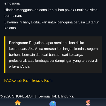
emosional.
Hindari menggunakan dana kebutuhan pokok untuk aktivitas
permainan.
Layanan ini hanya ditujukan untuk pengguna berusia 18 tahun
ke atas.
Peringatan:
Perjudian dapat menimbulkan risiko
kecanduan. Jika Anda merasa kehilangan kendali, segera
berhenti bermain dan cari bantuan dari keluarga,
profesional, atau lembaga pendampingan yang tersedia di
wilayah Anda.
FAQ
Kontak Kami
Tentang Kami
© 2026
SHOPESLOT
| . Semua Hak Dilindungi.