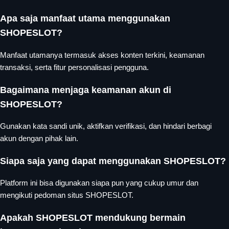
Apa saja manfaat utama menggunakan
SHOPESLOT?
Manfaat utamanya termasuk akses konten terkini, keamanan
transaksi, serta fitur personalisasi pengguna.
Bagaimana menjaga keamanan akun di
SHOPESLOT?
Gunakan kata sandi unik, aktifkan verifikasi, dan hindari berbagi
akun dengan pihak lain.
Siapa saja yang dapat menggunakan SHOPESLOT?
Platform ini bisa digunakan siapa pun yang cukup umur dan
mengikuti pedoman situs SHOPESLOT.
Apakah SHOPESLOT mendukung bermain