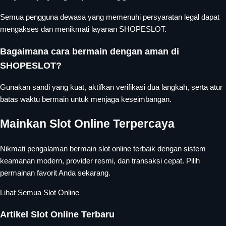
Semua pengguna dewasa yang memenuhi persyaratan legal dapat
mengakses dan menikmati layanan SHOPESLOT.
Bagaimana cara bermain dengan aman di
SHOPESLOT?
Gunakan sandi yang kuat, aktifkan verifikasi dua langkah, serta atur
batas waktu bermain untuk menjaga keseimbangan.
Mainkan Slot Online Terpercaya
Nikmati pengalaman bermain slot online terbaik dengan sistem
keamanan modern, provider resmi, dan transaksi cepat. Pilih
permainan favorit Anda sekarang.
Lihat Semua Slot Online
Artikel Slot Online Terbaru