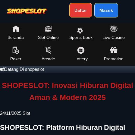
Daftar
Masuk
Beranda
Slot Online
Sports Book
Live Casino
Poker
Arcade
Lottery
Promotion
 Datang Di shopeslot
SHOPESLOT: Inovasi Hiburan Digital
Aman & Modern 2025
24/11/2025
Slot
SHOPESLOT: Platform Hiburan Digital