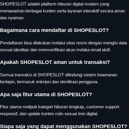
SHOPESLOT adalah platform hiburan digital modern yang
menawarkan berbagai konten serta layanan interaktif secara aman
dan nyaman.
Bagaimana cara mendaftar di SHOPESLOT?
Pendaftaran bisa dilakukan melalui situs resmi dengan mengisi data
sesuai identitas dan memverifikasi akun melalui email aktif.
Apakah SHOPESLOT aman untuk transaksi?
Semua transaksi di SHOPESLOT dilindungi sistem keamanan
berlapis, termasuk enkripsi dan otentikasi pengguna.
Apa saja fitur utama di SHOPESLOT?
Fitur utama meliputi kategori hiburan lengkap, customer support
responsif, dan update konten rutin sesuai tren digital.
Siapa saja yang dapat menggunakan SHOPESLOT?