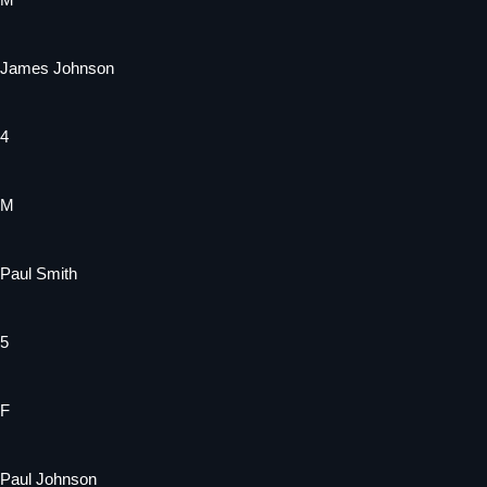
James Johnson
4
M
Paul Smith
5
F
Paul Johnson