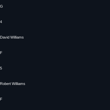
G
4
David Williams
F
5
Robert Williams
F