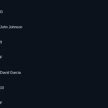
G
John Johnson
9
F
David Garcia
10
F