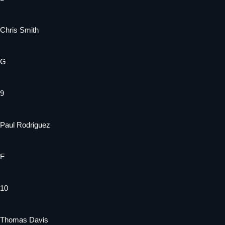
Chris Smith
G
9
Paul Rodriguez
F
10
Thomas Davis