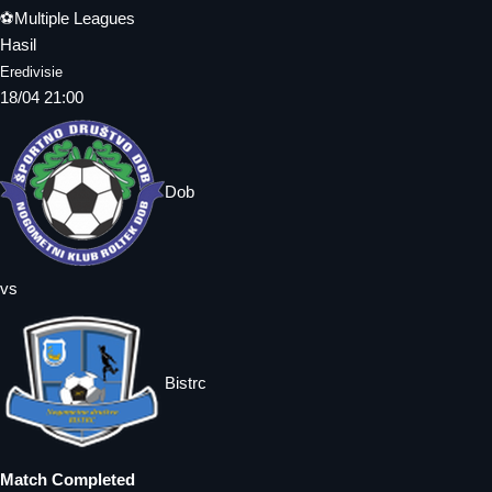
⚽
Multiple Leagues
Hasil
Eredivisie
18/04 21:00
Dob
vs
Bistrc
Match Completed