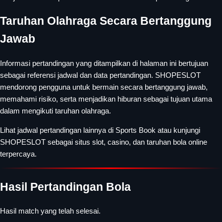
Taruhan Olahraga Secara Bertanggung
Jawab
Informasi pertandingan yang ditampilkan di halaman ini bertujuan
sebagai referensi jadwal dan data pertandingan. SHOPESLOT
mendorong pengguna untuk bermain secara bertanggung jawab,
memahami risiko, serta menjadikan hiburan sebagai tujuan utama
dalam mengikuti taruhan olahraga.
Lihat jadwal pertandingan lainnya di
Sports Book
atau kunjungi
SHOPESLOT
sebagai situs slot, casino, dan taruhan bola online
terpercaya.
Hasil Pertandingan Bola
Hasil match yang telah selesai.