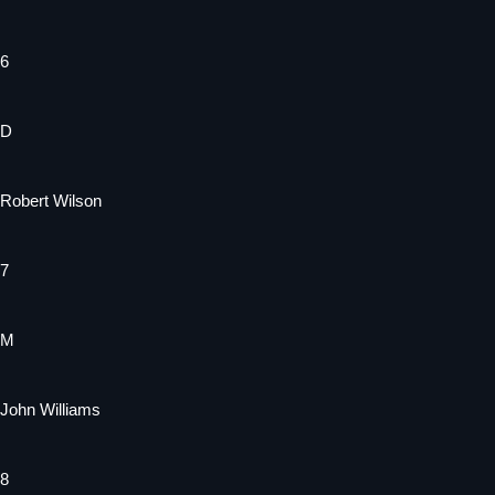
6
D
Robert Wilson
7
M
John Williams
8