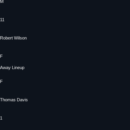
M
11
Robert Wilson
F
Away Lineup
F
Thomas Davis
1