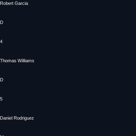
Robert Garcia
D
4
Thomas Williams
D
5
Daniel Rodriguez