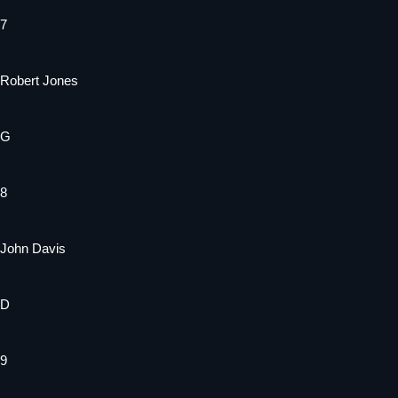
7
Robert Jones
G
8
John Davis
D
9