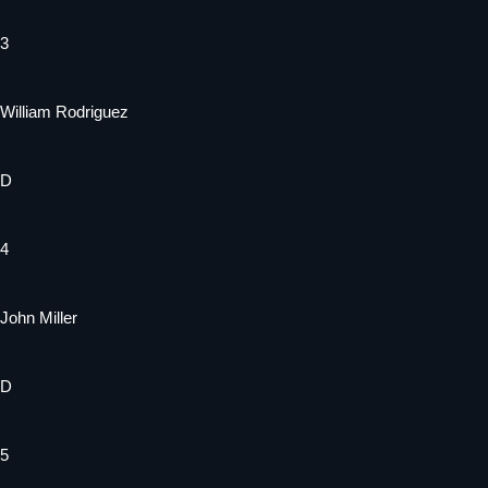
3
William Rodriguez
D
4
John Miller
D
5