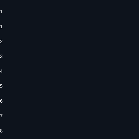
1
1
2
3
4
5
6
7
8