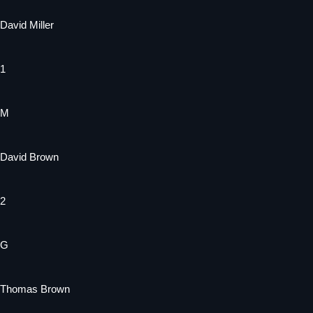
David Miller
1
M
David Brown
2
G
Thomas Brown