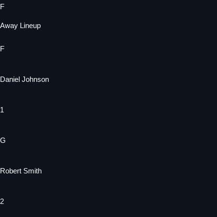
F
Away Lineup
F
Daniel Johnson
1
G
Robert Smith
2