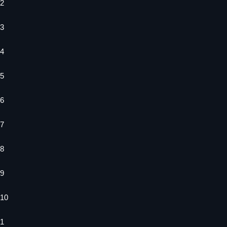
2
3
4
5
6
7
8
9
10
1