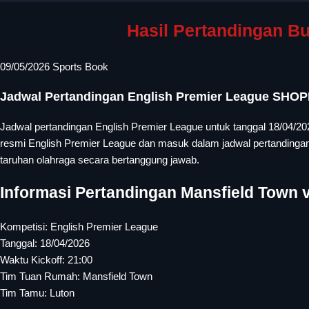
Hasil Pertandingan B
09/05/2026
Sports Book
Jadwal Pertandingan English Premier League SHOP
Jadwal pertandingan English Premier League untuk tanggal 18/04/20
resmi English Premier League dan masuk dalam jadwal pertandingan 
taruhan olahraga secara bertanggung jawab.
Informasi Pertandingan Mansfield Town 
Kompetisi: English Premier League
Tanggal: 18/04/2026
Waktu Kickoff: 21:00
Tim Tuan Rumah: Mansfield Town
Tim Tamu: Luton