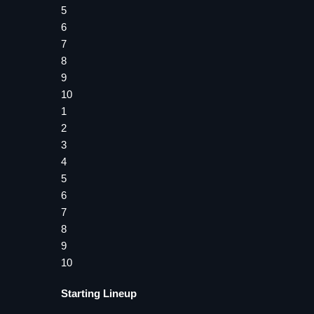
5
6
7
8
9
10
1
2
3
4
5
6
7
8
9
10
Starting Lineup