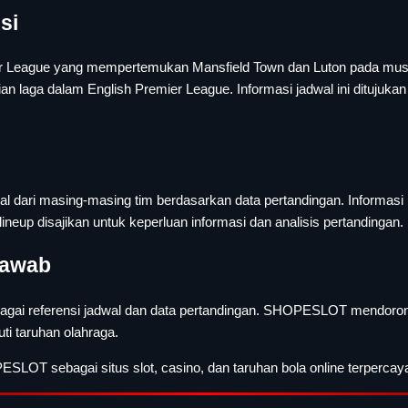
si
ier League yang mempertemukan Mansfield Town dan Luton pada musim
aian laga dalam English Premier League. Informasi jadwal ini ditujuk
l dari masing-masing tim berdasarkan data pertandingan. Informas
neup disajikan untuk keperluan informasi dan analisis pertandingan.
Jawab
 sebagai referensi jadwal dan data pertandingan. SHOPESLOT mendo
ti taruhan olahraga.
PESLOT
sebagai situs slot, casino, dan taruhan bola online terpercay