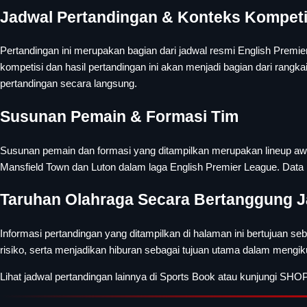
Jadwal Pertandingan & Konteks Kompeti
Pertandingan ini merupakan bagian dari jadwal resmi English Prem
kompetisi dan hasil pertandingan ini akan menjadi bagian dari rangk
pertandingan secara langsung.
Susunan Pemain & Formasi Tim
Susunan pemain dan formasi yang ditampilkan merupakan lineup awa
Mansfield Town dan Luton dalam laga English Premier League. Data li
Taruhan Olahraga Secara Bertanggung 
Informasi pertandingan yang ditampilkan di halaman ini bertujuan
risiko, serta menjadikan hiburan sebagai tujuan utama dalam mengiku
Lihat jadwal pertandingan lainnya di
Sports Book
atau kunjungi
SHO