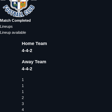
Match Completed
Lineups
Lineup available
Home Team
4-4-2
Away Team
4-4-2
1
1
1
2
3
4