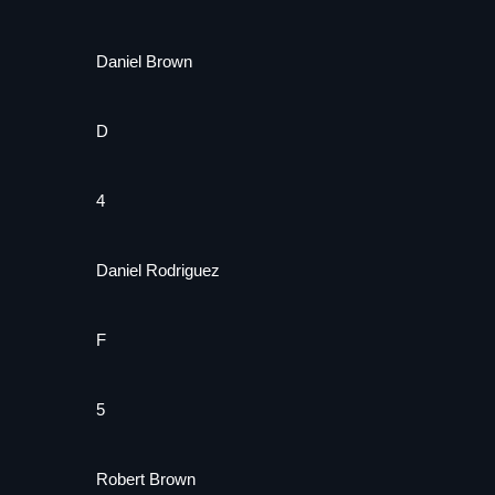
Daniel Brown
D
4
Daniel Rodriguez
F
5
Robert Brown